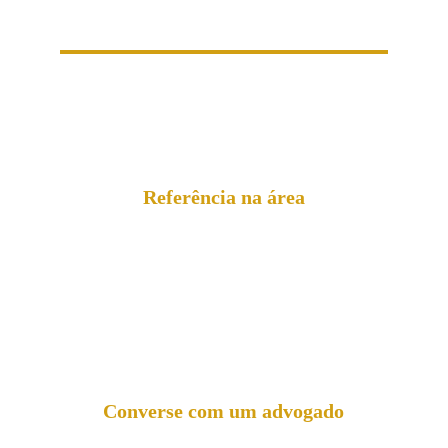
Quer saber mais  e ficar por dentro dos seus 
direitos sobre o tema? Preencha o formulário e 
saiba tudo sobre seus direitos!
Referência na área
Com profissionais que atuam há mais de dez 
anos no Acre, 
o Escritório Mantovani conta com 
uma equipe experiente, comprometida e 
competente para representar e defender seu clientes.
Converse com um advogado
Fale com um de nossos especialistas e tenha 