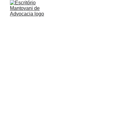
BPC LOAS E BOLSA 
FAMÍLIA, VOCÊ SABIA 
QUE PODE 
ACUMULAR OS DOIS 
BENEFÍCIOS!
Acúmulo do BPC/Loas e Bolsa Família: Agora 
é possível.
Durante muitos anos, houve discussões sobre
a viabilidade de acumular o Benefício de