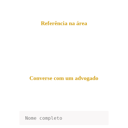
direitos sobre o tema? Preencha o formulário e 
saiba tudo sobre seus direitos!
Referência na área
Há dez anos atuando no Acre
, o Escritório 
Mantovani conta com uma equipe experiente, 
comprometida e competente para representar e 
defender seu clientes.
Converse com um advogado
Fale com um de nossos especialistas e tenha 
seus direitos protegidos de forma estratégica, 
ágil e firme. 