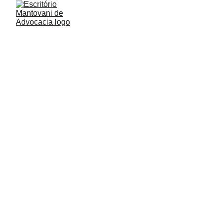
DEFESA CONTRA COBRANÇAS 
INDEVIDAS E INDENIZAÇÃO POR 
DANOS MORAIS
Se você já passou pela situação de ter seu nome
negativado indevidamente junto ao SPC, SERASA ou
foi levado a Protesto no Cartório, sabe o quanto isso
pode afetar sua vida financeira e emocional.
Felizmente, a legislação brasileira ampara os
consumidores, proporcionando meios para contestar
cobranças indevidas e buscar indenização por danos
morais.