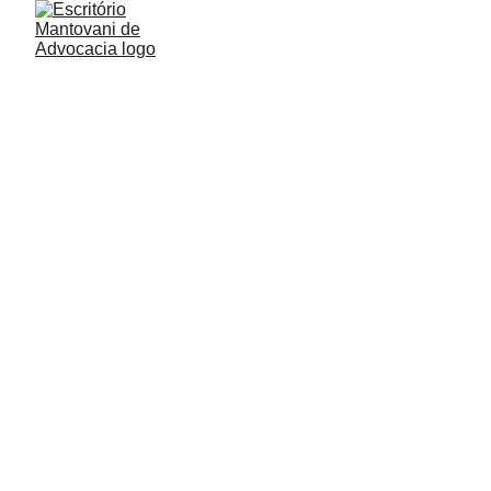
Saiba como solicitar a 
revisão do seu saldo 
do PIS/Pasep em 2024
O PIS/Pasep é um benefício que, ao longo
dos anos, tem sido uma importante fonte de
recursos para milhões de trabalhadores
brasileiros. No entanto, muitas pessoas
desconhecem que podem ter direito a valores
adicionais por meio de uma revisão do saldo.